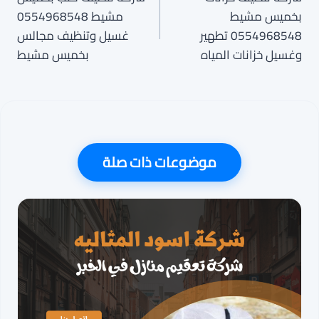
المقالات
بخميس مشيط
مشيط 0554968548
0554968548 تطهير
غسيل وتنظيف مجالس
وغسيل خزانات المياه
بخميس مشيط
موضوعات ذات صلة