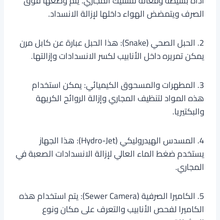
أداة بسيطة وفعّالة لتسليك المجاري. يتم وضعها فوق
الصرف ويتمضض الهواء داخلها لإزالة الانسداد.
2. الحبل الصحي (Snake): هذا الحبل عبارة عن كابل مرن
يمكن تمريره داخل الأنابيب لكسر الانسدادات وإزالتها.
3. المطهرات والمسحوق الكيميائي: يمكن استخدام
هذه المواد لتنظيف المجاري وإزالة الروائح الكريهة
والبكتيريا.
4. المسدس الهيدروليكي (Hydro-Jet): هذا الجهاز
يستخدم ضغط الماء العالي لإزالة الانسدادات الصعبة في
المجاري.
5. الكاميرا الصرفية (Sewer Camera): يتم استخدام هذه
الكاميرا لفحص الأنابيب والتعرف على مكان ونوع